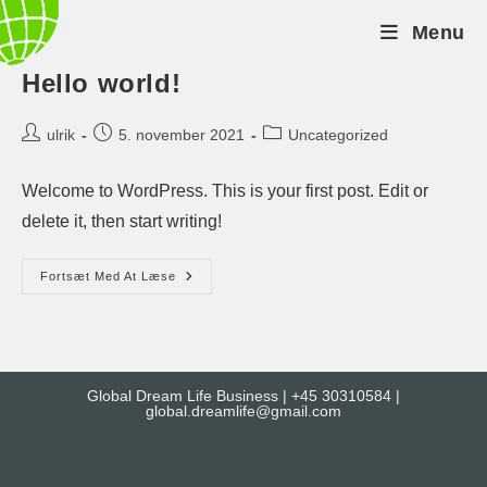
Skip
Menu
to
content
Hello world!
Post
Post
Post
ulrik
5. november 2021
Uncategorized
author:
published:
category:
Welcome to WordPress. This is your first post. Edit or
delete it, then start writing!
Hello
Fortsæt Med At Læse
World!
Global Dream Life Business | +45 30310584 |
global.dreamlife@gmail.com